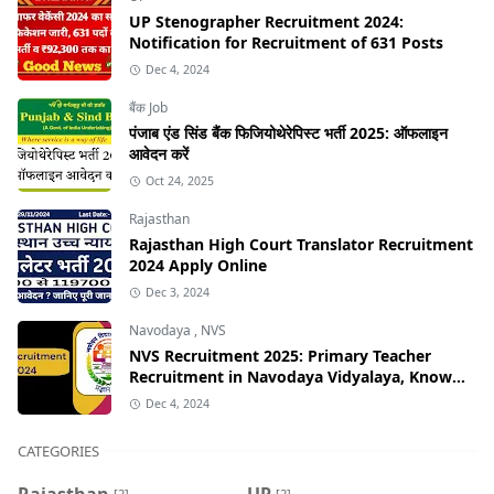
UP Stenographer Recruitment 2024:
Notification for Recruitment of 631 Posts
Dec 4, 2024
बैंक Job
पंजाब एंड सिंड बैंक फिजियोथेरेपिस्ट भर्ती 2025: ऑफलाइन
आवेदन करें
Oct 24, 2025
Rajasthan
Rajasthan High Court Translator Recruitment
2024 Apply Online
Dec 3, 2024
Navodaya
,
NVS
NVS Recruitment 2025: Primary Teacher
Recruitment in Navodaya Vidyalaya, Know
the Application Process!
Dec 4, 2024
CATEGORIES
Rajasthan
UP
[2]
[2]