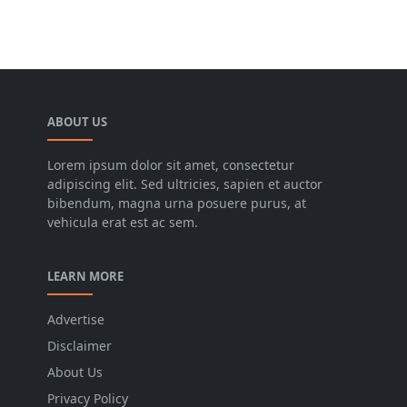
ABOUT US
Lorem ipsum dolor sit amet, consectetur
adipiscing elit. Sed ultricies, sapien et auctor
bibendum, magna urna posuere purus, at
vehicula erat est ac sem.
LEARN MORE
Advertise
Disclaimer
About Us
Privacy Policy