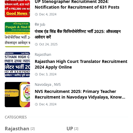
UP Stenographer Recruitment 2024:
Notification for Recruitment of 631 Posts
Dec 4, 2024
बैंक Job
पंजाब एंड सिंड बैंक फिजियोथेरेपिस्ट भर्ती 2025: ऑफलाइन
आवेदन करें
Oct 24, 2025
Rajasthan
Rajasthan High Court Translator Recruitment
2024 Apply Online
Dec 3, 2024
Navodaya
,
NVS
NVS Recruitment 2025: Primary Teacher
Recruitment in Navodaya Vidyalaya, Know
the Application Process!
Dec 4, 2024
CATEGORIES
Rajasthan
UP
[2]
[2]